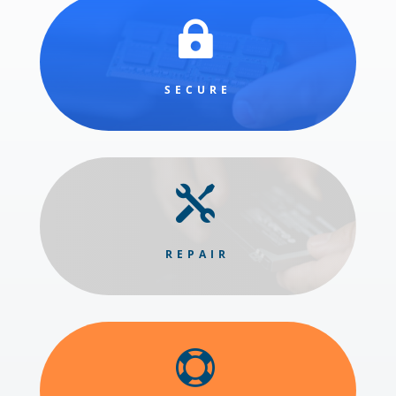

SECURE

REPAIR
