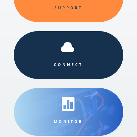
SUPPORT

CONNECT

MONITOR